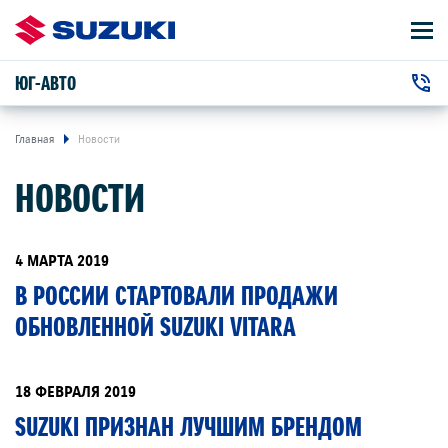
ЮГ-АВТО
АВТОМОБИЛИ
+7 (861) 203-19-13
ВЛАДЕЛЬЦАМ
г. Краснодар, Дзержинского улица, 102
Главная
Новости
НОВОСТИ
О КОМПАНИИ
КОНТАКТЫ
4 МАРТА 2019
В РОССИИ СТАРТОВАЛИ ПРОДАЖИ
НОВОСТИ
ОБНОВЛЕННОЙ SUZUKI VITARA
ЗАКАЗАТЬ ЗВОНОК
18 ФЕВРАЛЯ 2019
SUZUKI ПРИЗНАН ЛУЧШИМ БРЕНДОМ