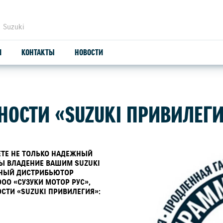
 Suzuki
И
КОНТАКТЫ
НОВОСТИ
ЗАПЧАСТИ И АКСЕССУАРЫ
С
ОСТИ «SUZUKI ПРИВИЛЕГ
ОРИГИНАЛЬНЫЕ ЗАПЧАСТИ
СЕ
ПРОДУКЦИЯ SUZUTEC
SU
ЕТЕ НЕ ТОЛЬКО НАДЕЖНЫЙ
БЫ ВЛАДЕНИЕ ВАШИМ SUZUKI
НЫЙ ДИСТРИБЬЮТОР
КУЗОВНЫЕ ЗАПЧАСТИ И РЕМОНТ
ОО «СУЗУКИ МОТОР РУС»,
СТИ «SUZUKI ПРИВИЛЕГИЯ»:
УЗНАТЬ СТОИМОСТЬ ДЕТАЛИ