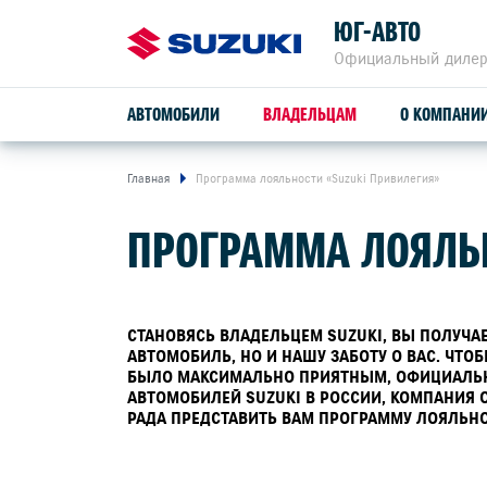
ЮГ-АВТО
Официальный дилер
АВТОМОБИЛИ
ВЛАДЕЛЬЦАМ
О КОМПАНИ
Главная
Программа лояльности «Suzuki Привилегия»
ОБСЛУЖИВАНИЕ И РЕМОНТ
ПРОГРАММА ЛОЯЛЬН
SUZUKI VITARA
ПРОГРАММА ЛОЯЛЬНОСТИ
СЕРВИСНОЕ ОБСЛУЖИВАНИЕ
СТАНОВЯСЬ ВЛАДЕЛЬЦЕМ SUZUKI, ВЫ ПОЛУЧА
АВТОМОБИЛЬ, НО И НАШУ ЗАБОТУ О ВАС. ЧТО
расход от
4,9 л/100 км
БЫЛО МАКСИМАЛЬНО ПРИЯТНЫМ, ОФИЦИАЛЬ
ГАРАНТИЙНОЕ ОБСЛУЖИВАНИЕ
АВТОМОБИЛЕЙ SUZUKI В РОССИИ, КОМПАНИЯ О
РАДА ПРЕДСТАВИТЬ ВАМ ПРОГРАММУ ЛОЯЛЬНО
привод
ПОМОЩЬ НА ДОРОГЕ
2WD, ALLGRIP 4WD