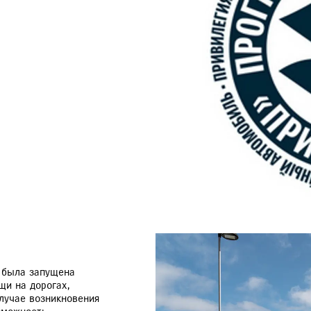
РАССЧИТАТЬ ТО
С
VITARA
JIMNY
 была запущена
и на дорогах,
лучае возникновения