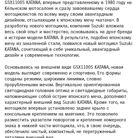
GSX1100S KATANA, впервые представленному в 1980 году на
Кёльнском мотосалоне и сразу завоевавшему сердца
мотоциклистов по всему миру своим авангардным
дизайном, отсылающим к японскому мечу «катана». В
разработку нового мотоцикла, компания Suzuki вложила
весь свой опыт и мастерство, основываясь на духе бренда
и истории модели KATANA. В результате, подобно японскому
мечу из закаленной стали, появился новый мотоцикл Suzuki
KATANA, сочетающий в себе уникальный, авангардный
дизайн и современные технологии.
Основываясь на внешнем виде GSX1100S KATANA, новая
модель выглядит современно и спортивно. Его формы
созданы резкими, широкими линиями, словно
прорубленными мечом. Вертикально ориентированная
светодиодная головная оптика и светодиодные габариты,
напоминающие собой острие японского меча, дополняют
характерный внешний вид Suzuki KATANA. Кроме того, на
мотоцикле впервые установлено заднее крыло с
консольным креплением на маятнике. Это позволило
разместить указатели поворотов и крепление номерного
знака в нижней части мотоцикла, что, в свою очередь,
обеспечило чистый, компактный, не перегруженный
деталями внешний вид.