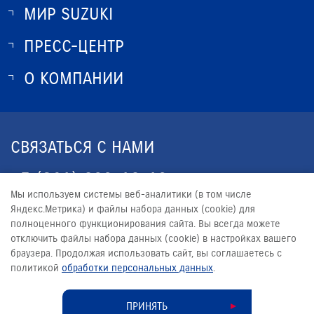
МИР SUZUKI
ПРЕСС-ЦЕНТР
О SUZUKI
ИСТОРИЯ SUZUKI
О КОМПАНИИ
НОВОСТИ
ПРОГРАММА ЛОЯЛЬНОСТИ
О КОМПАНИИ
ОПТОВЫЕ ПРОДАЖИ ЗАПЧАСТЕЙ
КОНТАКТЫ
СВЯЗАТЬСЯ С НАМИ
ЮРИДИЧЕСКАЯ ИНФОРМАЦИЯ
+7 (861) 203-19-13
Мы используем системы веб-аналитики (в том числе
CALLCENTER@YUG-AVTO.RU
Яндекс.Метрика) и файлы набора данных (cookie) для
полноценного функционирования сайта. Вы всегда можете
отключить файлы набора данных (cookie) в настройках вашего
браузера. Продолжая использовать сайт, вы соглашаетесь с
политикой
обработки персональных данных
.
© 2026
ЮГ-АВТО
Сделано в ПЕРКС
ПРИНЯТЬ