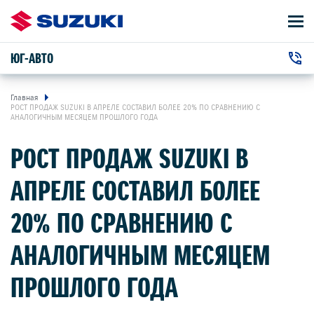
ЮГ-АВТО
АВТОМОБИЛИ
+7 (861) 203-19-13
ВЛАДЕЛЬЦАМ
г. Краснодар, Дзержинского улица, 102
Главная
РОСТ ПРОДАЖ SUZUKI В АПРЕЛЕ СОСТАВИЛ БОЛЕЕ 20% ПО СРАВНЕНИЮ С
АНАЛОГИЧНЫМ МЕСЯЦЕМ ПРОШЛОГО ГОДА
О КОМПАНИИ
РОСТ ПРОДАЖ SUZUKI В
КОНТАКТЫ
АПРЕЛЕ СОСТАВИЛ БОЛЕЕ
НОВОСТИ
20% ПО СРАВНЕНИЮ С
АНАЛОГИЧНЫМ МЕСЯЦЕМ
ЗАКАЗАТЬ ЗВОНОК
ПРОШЛОГО ГОДА