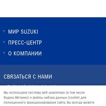
МИР SUZUKI
ПРЕСС-ЦЕНТР
О SUZUKI
ИСТОРИЯ SUZUKI
О КОМПАНИИ
НОВОСТИ
ПРОГРАММА ЛОЯЛЬНОСТИ
О КОМПАНИИ
ОПТОВЫЕ ПРОДАЖИ ЗАПЧАСТЕЙ
КОНТАКТЫ
СВЯЗАТЬСЯ С НАМИ
ЮРИДИЧЕСКАЯ ИНФОРМАЦИЯ
+7 (861) 203-19-13
Мы используем системы веб-аналитики (в том числе
CALLCENTER@YUG-AVTO.RU
Яндекс.Метрика) и файлы набора данных (cookie) для
полноценного функционирования сайта. Вы всегда можете