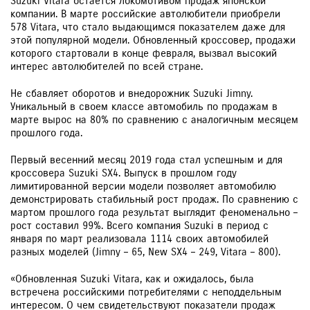
Suzuki Vitara остается локомотивом продаж японской
компании. В марте российские автолюбители приобрели
578 Vitara, что стало выдающимся показателем даже для
этой популярной модели. Обновленный кроссовер, продажи
которого стартовали в конце февраля, вызвал высокий
интерес автолюбителей по всей стране.
Не сбавляет оборотов и внедорожник Suzuki Jimny.
Уникальный в своем классе автомобиль по продажам в
марте вырос на 80% по сравнению с аналогичным месяцем
прошлого года.
Первый весенний месяц 2019 года стал успешным и для
кроссовера Suzuki SX4. Выпуск в прошлом году
лимитированной версии модели позволяет автомобилю
демонстрировать стабильный рост продаж. По сравнению с
мартом прошлого года результат выглядит феноменально –
рост составил 99%. Всего компания Suzuki в период с
января по март реализовала 1114 своих автомобилей
разных моделей (Jimny – 65, New SX4 – 249, Vitara – 800).
«Обновленная Suzuki Vitara, как и ожидалось, была
встречена российскими потребителями с неподдельным
интересом. О чем свидетельствуют показатели продаж