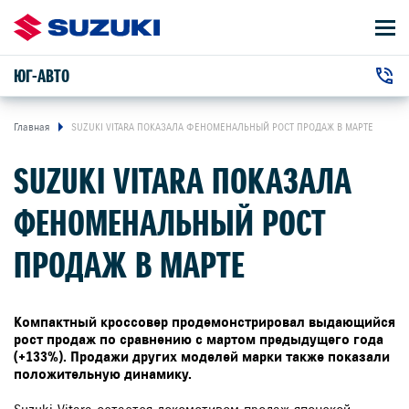
ЮГ-АВТО
АВТОМОБИЛИ
+7 (861) 203-19-13
ВЛАДЕЛЬЦАМ
г. Краснодар, Дзержинского улица, 102
Главная
SUZUKI VITARA ПОКАЗАЛА ФЕНОМЕНАЛЬНЫЙ РОСТ ПРОДАЖ В МАРТЕ
SUZUKI VITARA ПОКАЗАЛА
О КОМПАНИИ
ФЕНОМЕНАЛЬНЫЙ РОСТ
КОНТАКТЫ
ПРОДАЖ В МАРТЕ
НОВОСТИ
Компактный кроссовер продемонстрировал выдающийся
ЗАКАЗАТЬ ЗВОНОК
рост продаж по сравнению с мартом предыдущего года
(+133%). Продажи других моделей марки также показали
положительную динамику.