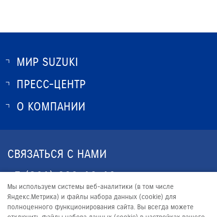
МИР SUZUKI
ПРЕСС-ЦЕНТР
О SUZUKI
ИСТОРИЯ SUZUKI
О КОМПАНИИ
НОВОСТИ
ПРОГРАММА ЛОЯЛЬНОСТИ
О КОМПАНИИ
ОПТОВЫЕ ПРОДАЖИ ЗАПЧАСТЕЙ
КОНТАКТЫ
СВЯЗАТЬСЯ С НАМИ
ЮРИДИЧЕСКАЯ ИНФОРМАЦИЯ
+7 (861) 203-19-13
Мы используем системы веб-аналитики (в том числе
CALLCENTER@YUG-AVTO.RU
Яндекс.Метрика) и файлы набора данных (cookie) для
полноценного функционирования сайта. Вы всегда можете