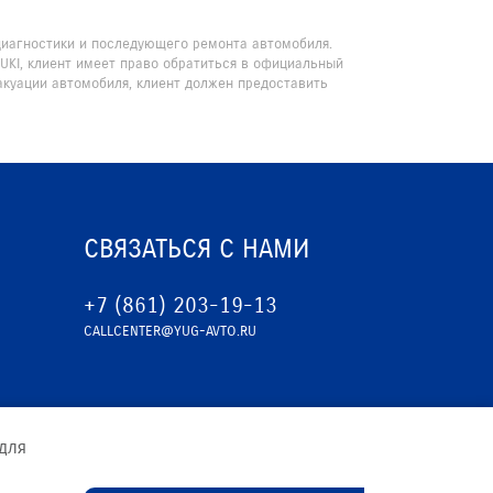
 диагностики и последующего ремонта автомобиля.
UKI, клиент имеет право обратиться в официальный
акуации автомобиля, клиент должен предоставить
СВЯЗАТЬСЯ С НАМИ
+7 (861) 203-19-13
CALLCENTER@YUG-AVTO.RU
для