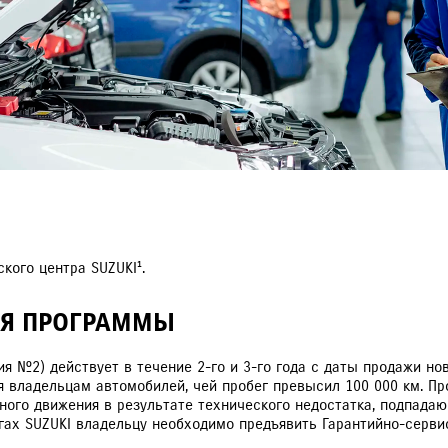
РАССЧИТАТЬ ТО
С
VITARA
JIMNY
кого центра SUZUKI¹.
ИЯ ПРОГРАММЫ
ия №2) действует в течение 2-го и 3-го года с даты продажи н
ся владельцам автомобилей, чей пробег превысил 100 000 км. П
ого движения в результате технического недостатка, подпадаю
гах SUZUKI владельцу необходимо предъявить Гарантийно-серви