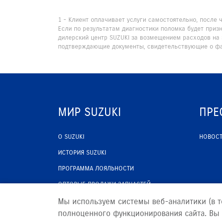
1 - Клиент оплачивает услуги самостоятельно, после
Если по результатам диагностики поломка будет приз
дилерский центр SUZUKI за возмещением расходов на 
подтверждающие документы, свидетельствующие о фа
МИР SUZUKI
ПРЕ
О SUZUKI
НОВОС
ИСТОРИЯ SUZUKI
ПРОГРАММА ЛОЯЛЬНОСТИ
ОПТОВЫЕ ПРОДАЖИ ЗАПЧАСТЕЙ
Мы используем системы веб-аналитики (в т
полноценного функционирования сайта. Вы 