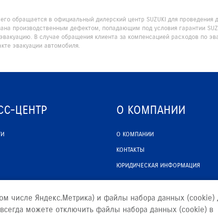
 чего обращается в официальный дилерский центр SUZUKI для проведения
нана производственным дефектом, попадающим под условия гарантии SUZ
эвакуацию. В случае обращения клиента за компенсацией расходов по эв
кте эвакуации автомобиля.
СС-ЦЕНТР
О КОМПАНИИ
ТИ
О КОМПАНИИ
КОНТАКТЫ
ЮРИДИЧЕСКАЯ ИНФОРМАЦИЯ
ом числе Яндекс.Метрика) и файлы набора данных (cookie) 
всегда можете отключить файлы набора данных (cookie) в