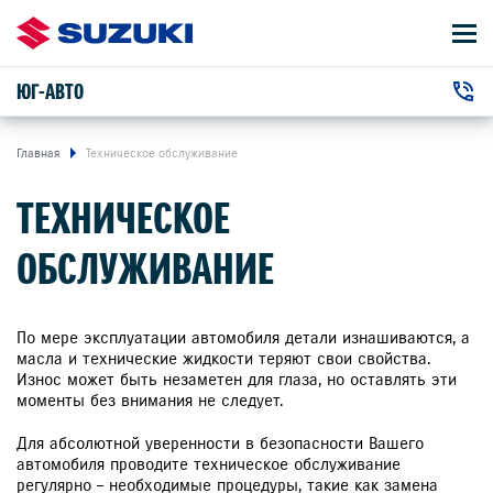
ЮГ-АВТО
АВТОМОБИЛИ
+7 (861) 203-19-13
ВЛАДЕЛЬЦАМ
г. Краснодар, Дзержинского улица, 102
Главная
Техническое обслуживание
ТЕХНИЧЕСКОЕ
О КОМПАНИИ
ОБСЛУЖИВАНИЕ
КОНТАКТЫ
НОВОСТИ
По мере эксплуатации автомобиля детали изнашиваются, а
масла и технические жидкости теряют свои свойства.
Износ может быть незаметен для глаза, но оставлять эти
моменты без внимания не следует.
ЗАКАЗАТЬ ЗВОНОК
Для абсолютной уверенности в безопасности Вашего
автомобиля проводите техническое обслуживание
регулярно – необходимые процедуры, такие как замена